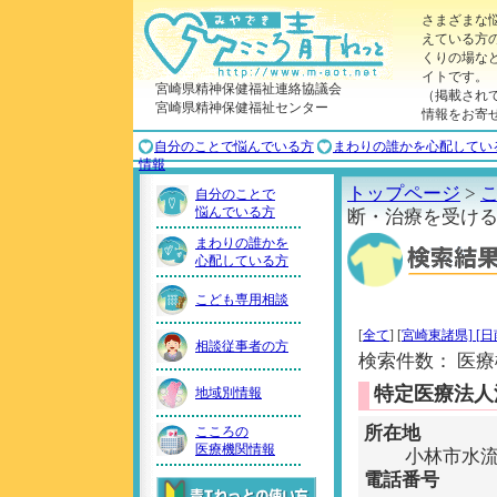
さまざまな
えている方
くりの場な
イトです。
宮崎県精神保健福祉連絡協議会
（掲載され
宮崎県精神保健福祉センター
情報をお寄
自分のことで悩んでいる方
まわりの誰かを心配してい
情報
トップページ
>
自分のことで
悩んでいる方
断・治療を受け
まわりの誰かを
心配している方
こども専用相談
[
全て
]
[
宮崎東諸県]
[
日
相談従事者の方
検索件数： 医療機
特定医療法人
地域別情報
所在地
こころの
医療機関情報
小林市水流
電話番号