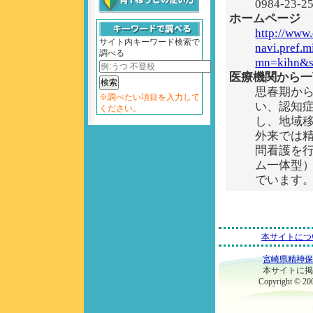
0984-23-2
ホームページ
http://www.
サイト内キーワード検索で
navi.pref.m
調べる
mn=kihn&
医療機関から一
思春期か
※調べたい項目を入力して
い、認知
ください。
し、地域
外来では
問看護を行
ム一体型
でいます
本サイトにつ
宮崎県精神保
本サイトに掲
Copyright © 200