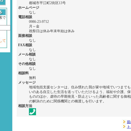
都城市平江町2街区13号
ホームページ
なし
電話相談
索で
0986-23-9712
月～金
祝祭日は休み年末年始は休み
面接相談
なし
して
FAX相談
なし
メール相談
なし
その他相談
なし
相談料
無料
メッセージ
地域包括支援センターは、住み慣れた我が家や地域でいつまでも
いのある自立した生活を送っていただけるよう、福祉や介護、保
もののほか、虐待の早期発見・防止といった高齢者に関する御相
の解決のために関係機関との橋渡しを行います。
相談方法
前
ト