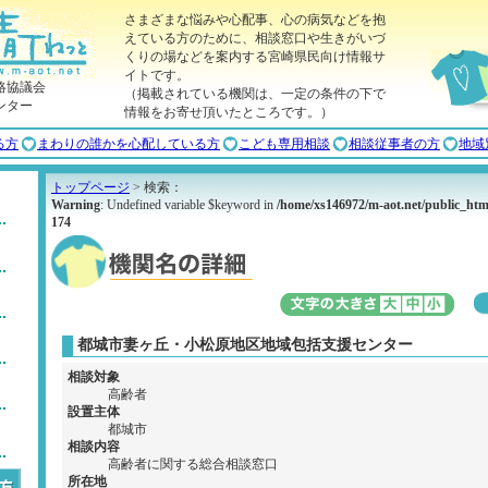
さまざまな悩みや心配事、心の病気などを抱
えている方のために、相談窓口や生きがいづ
くりの場などを案内する宮崎県民向け情報サ
イトです。
絡協議会
（掲載されている機関は、一定の条件の下で
ンター
情報をお寄せ頂いたところです。）
る方
まわりの誰かを心配している方
こども専用相談
相談従事者の方
地域
トップページ
> 検索：
Warning
: Undefined variable $keyword in
/home/xs146972/m-aot.net/public_htm
174
都城市妻ヶ丘・小松原地区地域包括支援センター
相談対象
高齢者
設置主体
都城市
相談内容
高齢者に関する総合相談窓口
所在地