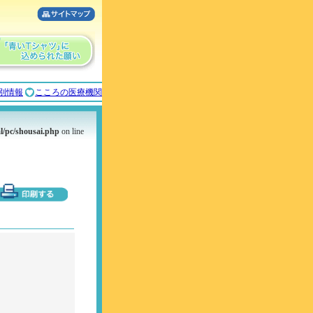
別情報
こころの医療機関
l/pc/shousai.php
on line